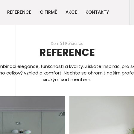
REFERENCE
O FIRMĚ
AKCE
KONTAKTY
Domů
Reference
REFERENCE
inaci elegance, funkčnosti a kvality. Získáte inspiraci pro sv
eho celkový vzhled a komfort. Nechte se ohromit naším prof
širokým sortimentem.