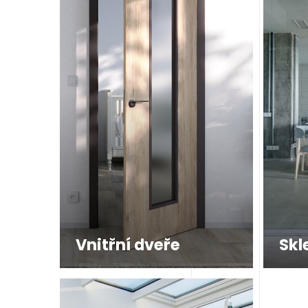
Vnitřní dveře
Skl