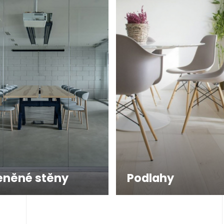
eněné stěny
Podlahy