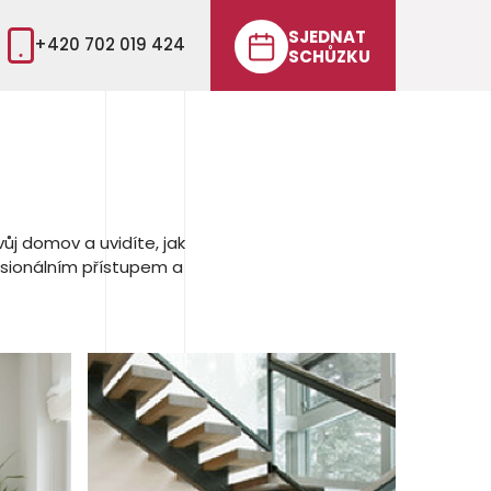
SJEDNAT
+420 702 019 424
SCHŮZKU
ůj domov a uvidíte, jak
esionálním přístupem a