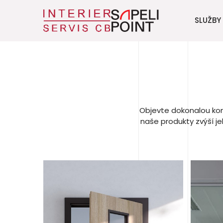
SLUŽBY
Objevte dokonalou komb
naše produkty zvýší j